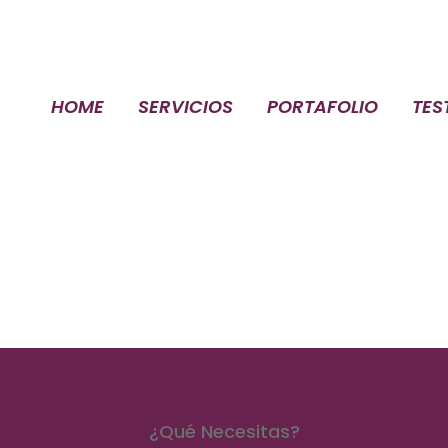
esultados
trarse. Trate de perfeccionar su búsqueda o util
HOME
SERVICIOS
PORTAFOLIO
TES
rada.
¿Qué Necesitas?