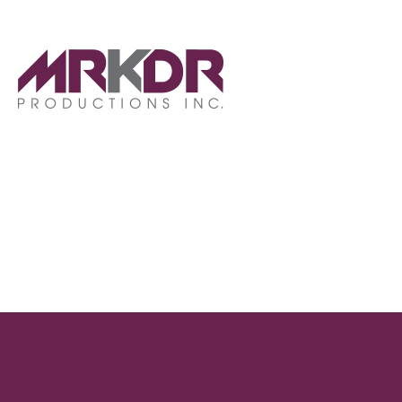
No se encontraron r
La página solicitada no pudo encon
la navegación para localizar la ent